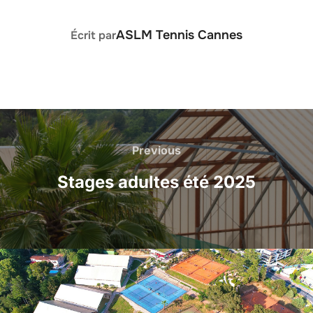
AUTEUR DE LA PUBLICATION
ASLM Tennis Cannes
Écrit par
Previous
Stages adultes été 2025