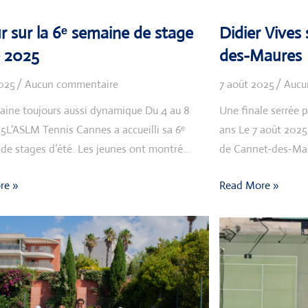
r sur la 6ᵉ semaine de stage
Didier Vives
 2025
des-Maures
025
Aucun commentaire
7 août 2025
Aucu
ine toujours aussi dynamique Du 4 au 8
Une finale serrée p
5L’ASLM Tennis Cannes a accueilli sa 6ᵉ
ans Le 7 août 2025
de stages d’été. Les jeunes ont montré…
de Cannet-des-Mau
re »
Read More »