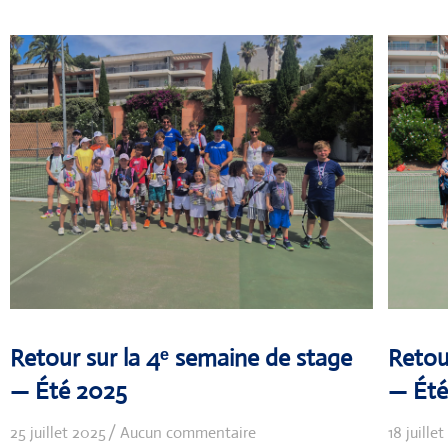
Retour sur la 4ᵉ semaine de stage
Retou
— Été 2025
— Été
25 juillet 2025
Aucun commentaire
18 juille