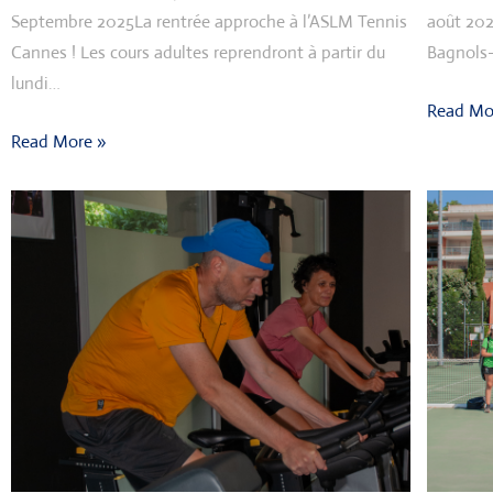
Septembre 2025La rentrée approche à l’ASLM Tennis
août 202
Cannes ! Les cours adultes reprendront à partir du
Bagnols-
lundi…
Read Mo
Read More »