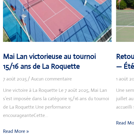
Mai Lan victorieuse au tournoi
Retou
15/16 ans de La Roquette
— Été
7 août 2025
Aucun commentaire
1 août 2
Une victoire à La Roquette Le 7 août 2025, Mai Lan
Une sema
s’est imposée dans la catégorie 15/16 ans du tournoi
juillet 
de La Roquette.Une performance
accueill
encourageanteCette…
Read Mo
Read More »