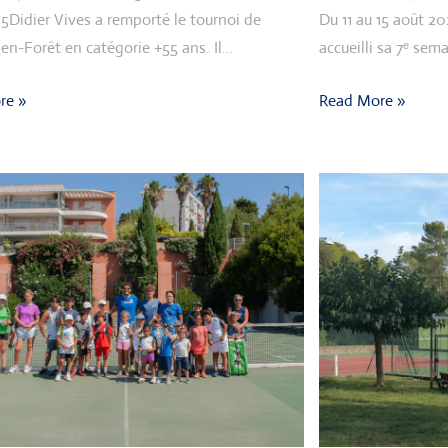
5Didier Vives a remporté le tournoi de
Du 11 au 15 août 2
en-Forêt en catégorie +55 ans. Il…
accueilli sa 7ᵉ se
re »
Read More »