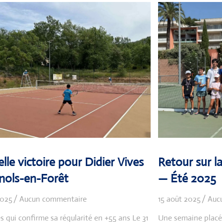
lle victoire pour Didier Vives
Retour sur l
nols-en-Forêt
— Été 2025
2025
Aucun commentaire
15 août 2025
Auc
s qui confirme sa régularité en +55 ans Le 31
Une semaine placée