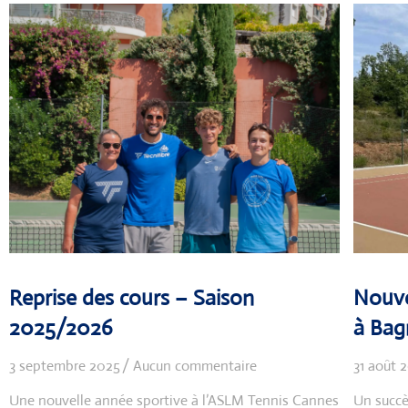
Reprise des cours – Saison
Nouve
2025/2026
à Bag
3 septembre 2025
Aucun commentaire
31 août 
Une nouvelle année sportive à l’ASLM Tennis Cannes
Un succè